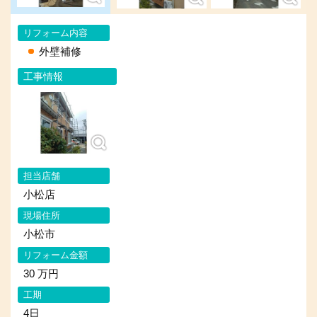
リフォーム内容
外壁補修
工事情報
担当店舗
小松店
現場住所
小松市
リフォーム金額
30 万円
工期
4日