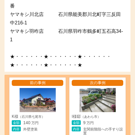
番
ヤマキシ川北店 石川県能美郡川北町字三反田
中216-1
ヤマキシ羽咋店 石川県羽咋市鶴多町五石高34-
1
★・・・・・・★・・・・・・★・・・・・・
★・・・・・・★・・・・・・★
前の事例
次の事例
K様
I様邸
（石川県七尾市）
（あわら市）
140
9
金額
金額
万円
万円
内容
内容
外壁塗装
玄関前階段への手すり設
置