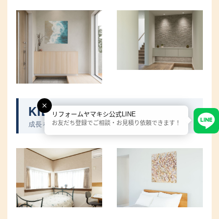
KIDS ROOM
子供部屋
リフォームヤマキシ公式LINE
成長を見守る、安心・安全な空気質
お友だち登録でご相談・お見積り依頼できます！