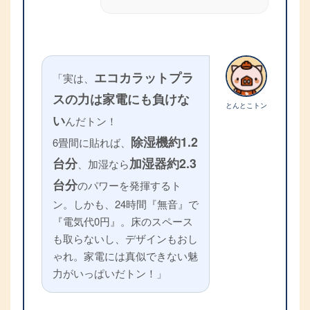
エコカラットプラ
「実は、
スの力は家電にも負けな
とんとこトン
い
んだトン！
除湿機約1.2
6畳間に貼れば、
台分
加湿器約2.3
、加湿なら
台分
のパワーを発揮するト
ン。しかも、24時間『無音』で
『電気代0円』。床のスペース
も取らないし、デザインもおし
ゃれ。家電には真似できない魅
力がいっぱいだトン！」