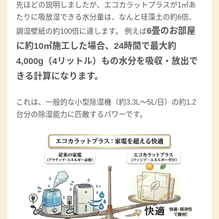
先ほどの説明しましたが、エコカラットプラスが1㎡あ
たりに吸放湿できる水分量は、なんと珪藻土の約6倍、
6畳のお部屋
調湿壁紙の約100倍に達します。 例えば
に約10㎡施工した場合、24時間で最大約
4,000g（4リットル）もの水分を吸収・放出で
きる計算になります。
これは、一般的な小型除湿機（約3.3L〜5L/日）の約1.2
台分の除湿能力に匹敵するパワーです。