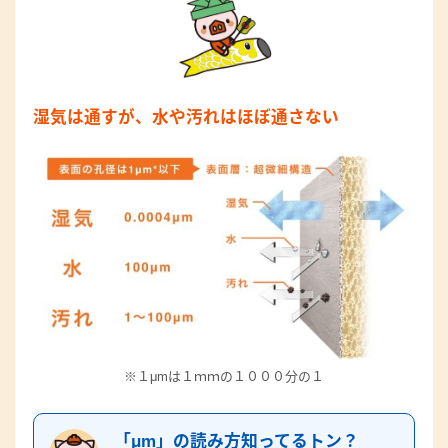
湿気は通すが、水や汚れはほぼ通さない
※１μmは１ｍｍの１０００分の１
「μm」の読み方知ってるトン？