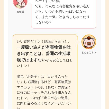
へー！すごいね。
でも、そんなに有害物質を吸い込ん
だら、いつかお腹いっぱいになっ
お客様
て、また一気に吐き出しちゃったり
しないの？
いい質問だトン！結論から言うと、
一度吸い込んだ有害物質を吐
き出すことは、普通の生活環
とんとこトン
境ではまずない
から安心してほし
いトン！
湿気（水分子）は「出たり入った
り」して調整するけど、有害物質は
エコカラットの孔（あな）の奥深く
に強力にキャッチされる仕組みなん
だトン。いわば「出口のない迷路」
に閉じ込めるようなイメージだトン
ね。