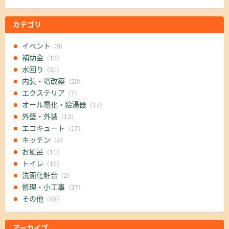
カテゴリ
イベント
（9）
補助金
（13）
水回り
（31）
内装・増改築
（20）
エクステリア
（7）
オール電化・給湯器
（17）
外壁・外装
（13）
エコキュート
（17）
キッチン
（4）
お風呂
（11）
トイレ
（15）
洗面化粧台
（2）
修理・小工事
（37）
その他
（49）
アーカイブ