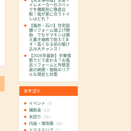
【完全保存版】主要ト
イレメーカーのスペッ
クを機能別に徹底比
較！我が家に合うトイ
レはどれ？
【福井・石川】住宅設
備リフォーム値上げ開
始…でもヤマキシは据
え置き価格で耐えてま
す！高くなる前の駆け
込み大チャンス！
【2026年最新】中東情
勢でどう変わる？お風
呂リフォームと外壁塗
装の納期・価格のリア
ルな現状と対策
カテゴリ
イベント
（9）
補助金
（13）
水回り
（31）
内装・増改築
（20）
エクステリア
（7）