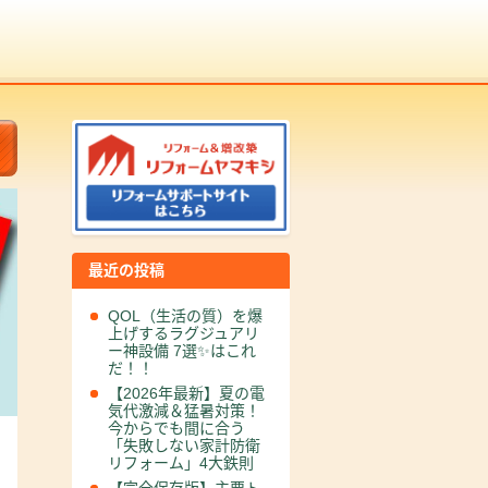
最近の投稿
QOL（生活の質）を爆
上げするラグジュアリ
ー神設備 7選✨はこれ
だ！！
【2026年最新】夏の電
気代激減＆猛暑対策！
今からでも間に合う
「失敗しない家計防衛
リフォーム」4大鉄則