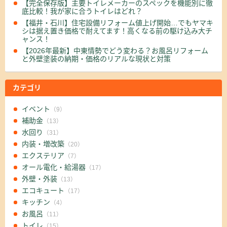
【完全保存版】主要トイレメーカーのスペックを機能別に徹
底比較！我が家に合うトイレはどれ？
【福井・石川】住宅設備リフォーム値上げ開始…でもヤマキ
シは据え置き価格で耐えてます！高くなる前の駆け込み大チ
ャンス！
【2026年最新】中東情勢でどう変わる？お風呂リフォーム
と外壁塗装の納期・価格のリアルな現状と対策
カテゴリ
イベント
（9）
補助金
（13）
水回り
（31）
内装・増改築
（20）
エクステリア
（7）
オール電化・給湯器
（17）
外壁・外装
（13）
エコキュート
（17）
キッチン
（4）
お風呂
（11）
トイレ
（15）