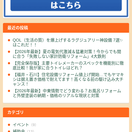
最近の投稿
QOL（生活の質）を爆上げするラグジュアリー神設備 7選✨
はこれだ！！
【2026年最新】夏の電気代激減＆猛暑対策！今からでも間
に合う「失敗しない家計防衛リフォーム」4大鉄則
【完全保存版】主要トイレメーカーのスペックを機能別に徹
底比較！我が家に合うトイレはどれ？
【福井・石川】住宅設備リフォーム値上げ開始…でもヤマキ
シは据え置き価格で耐えてます！高くなる前の駆け込み大チ
ャンス！
【2026年最新】中東情勢でどう変わる？お風呂リフォーム
と外壁塗装の納期・価格のリアルな現状と対策
カテゴリ
イベント
（9）
補助金
（13）