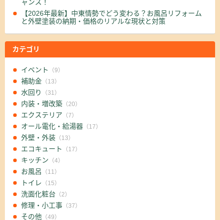
ャンス！
【2026年最新】中東情勢でどう変わる？お風呂リフォーム
と外壁塗装の納期・価格のリアルな現状と対策
カテゴリ
イベント
（9）
補助金
（13）
水回り
（31）
内装・増改築
（20）
エクステリア
（7）
オール電化・給湯器
（17）
外壁・外装
（13）
エコキュート
（17）
キッチン
（4）
お風呂
（11）
トイレ
（15）
洗面化粧台
（2）
修理・小工事
（37）
その他
（49）