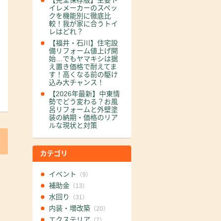
【完全保存版】主要ト
イレメーカーのスペッ
クを機能別に徹底比
較！我が家に合うトイ
レはどれ？
【福井・石川】住宅設
備リフォーム値上げ開
始…でもヤマキシは据
え置き価格で耐えてま
す！高くなる前の駆け
込み大チャンス！
【2026年最新】中東情
勢でどう変わる？お風
呂リフォームと外壁塗
装の納期・価格のリア
ルな現状と対策
カテゴリ
イベント
（9）
補助金
（13）
水回り
（31）
内装・増改築
（20）
エクステリア
（7）