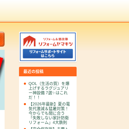
最近の投稿
QOL（生活の質）を爆
上げするラグジュアリ
ー神設備 7選✨はこれ
だ！！
【2026年最新】夏の電
気代激減＆猛暑対策！
今からでも間に合う
「失敗しない家計防衛
リフォーム」4大鉄則