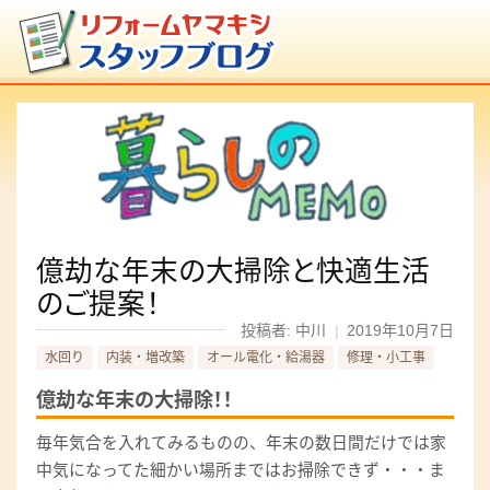
億劫な年末の大掃除と快適生活
のご提案！
投稿者: 中川
|
2019年10月7日
水回り
内装・増改築
オール電化・給湯器
修理・小工事
億劫な年末の大掃除！！
毎年気合を入れてみるものの、年末の数日間だけでは家
中気になってた細かい場所まではお掃除できず・・・ま