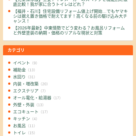
底比較！我が家に合うトイレはどれ？
【福井・石川】住宅設備リフォーム値上げ開始…でもヤマキ
シは据え置き価格で耐えてます！高くなる前の駆け込み大チ
ャンス！
【2026年最新】中東情勢でどう変わる？お風呂リフォーム
と外壁塗装の納期・価格のリアルな現状と対策
カテゴリ
イベント
（9）
補助金
（13）
水回り
（31）
内装・増改築
（20）
エクステリア
（7）
オール電化・給湯器
（17）
外壁・外装
（13）
エコキュート
（17）
キッチン
（4）
お風呂
（11）
トイレ
（15）