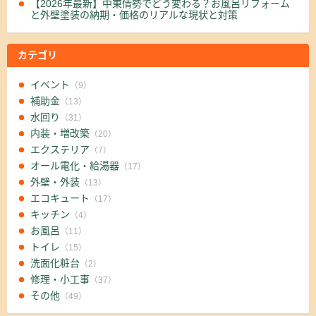
【2026年最新】中東情勢でどう変わる？お風呂リフォーム
と外壁塗装の納期・価格のリアルな現状と対策
カテゴリ
イベント
（9）
補助金
（13）
水回り
（31）
内装・増改築
（20）
エクステリア
（7）
オール電化・給湯器
（17）
外壁・外装
（13）
エコキュート
（17）
キッチン
（4）
お風呂
（11）
トイレ
（15）
洗面化粧台
（2）
修理・小工事
（37）
その他
（49）