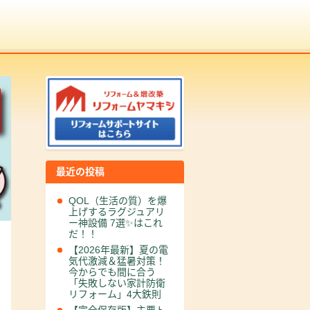
最近の投稿
QOL（生活の質）を爆
上げするラグジュアリ
ー神設備 7選✨はこれ
だ！！
【2026年最新】夏の電
気代激減＆猛暑対策！
今からでも間に合う
「失敗しない家計防衛
リフォーム」4大鉄則