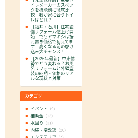
【完全保存版】主要ト
イレメーカーのスペッ
クを機能別に徹底比
較！我が家に合うトイ
レはどれ？
【福井・石川】住宅設
備リフォーム値上げ開
始…でもヤマキシは据
え置き価格で耐えてま
す！高くなる前の駆け
込み大チャンス！
【2026年最新】中東情
勢でどう変わる？お風
呂リフォームと外壁塗
装の納期・価格のリア
ルな現状と対策
カテゴリ
イベント
（9）
補助金
（13）
水回り
（31）
内装・増改築
（20）
エクステリア
（7）