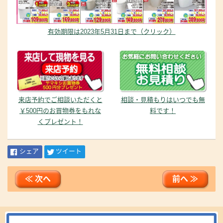
有効期限は2023年5月31日まで（クリック）
来店予約でご相談いただくと
相談・見積もりはいつでも無
￥500円のお買物券をもれな
料です！
くプレゼント！
シェア
ツイート
≪ 次へ
前へ ≫