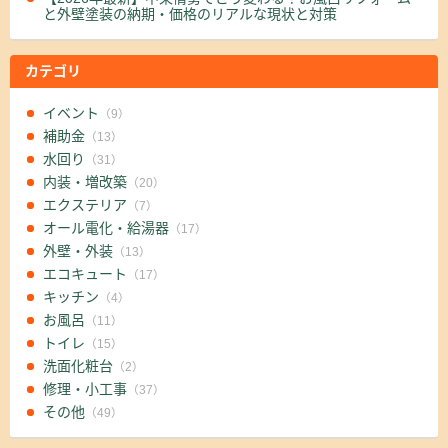
と外壁塗装の納期・価格のリアルな現状と対策
カテゴリ
イベント
（9）
補助金
（13）
水回り
（31）
内装・増改築
（20）
エクステリア
（7）
オール電化・給湯器
（17）
外壁・外装
（13）
エコキュート
（17）
キッチン
（4）
お風呂
（11）
トイレ
（15）
洗面化粧台
（2）
修理・小工事
（37）
その他
（49）