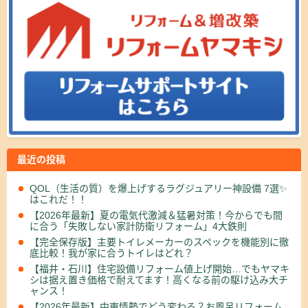
最近の投稿
QOL（生活の質）を爆上げするラグジュアリー神設備 7選✨
はこれだ！！
【2026年最新】夏の電気代激減＆猛暑対策！今からでも間
に合う「失敗しない家計防衛リフォーム」4大鉄則
【完全保存版】主要トイレメーカーのスペックを機能別に徹
底比較！我が家に合うトイレはどれ？
【福井・石川】住宅設備リフォーム値上げ開始…でもヤマキ
シは据え置き価格で耐えてます！高くなる前の駆け込み大チ
ャンス！
【2026年最新】中東情勢でどう変わる？お風呂リフォーム