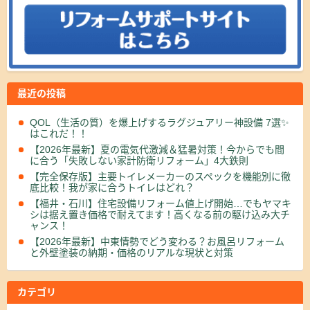
最近の投稿
QOL（生活の質）を爆上げするラグジュアリー神設備 7選✨
はこれだ！！
【2026年最新】夏の電気代激減＆猛暑対策！今からでも間
に合う「失敗しない家計防衛リフォーム」4大鉄則
【完全保存版】主要トイレメーカーのスペックを機能別に徹
底比較！我が家に合うトイレはどれ？
【福井・石川】住宅設備リフォーム値上げ開始…でもヤマキ
シは据え置き価格で耐えてます！高くなる前の駆け込み大チ
ャンス！
【2026年最新】中東情勢でどう変わる？お風呂リフォーム
と外壁塗装の納期・価格のリアルな現状と対策
カテゴリ