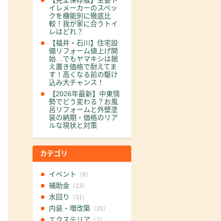
【完全保存版】主要ト
イレメーカーのスペッ
クを機能別に徹底比
較！我が家に合うトイ
レはどれ？
【福井・石川】住宅設
備リフォーム値上げ開
始…でもヤマキシは据
え置き価格で耐えてま
す！高くなる前の駆け
込み大チャンス！
【2026年最新】中東情
勢でどう変わる？お風
呂リフォームと外壁塗
装の納期・価格のリア
ルな現状と対策
カテゴリ
イベント
（9）
補助金
（13）
水回り
（31）
内装・増改築
（20）
エクステリア
（7）