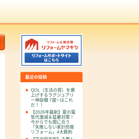
最近の投稿
QOL（生活の質）を爆
上げするラグジュアリ
ー神設備 7選✨はこれ
だ！！
【2026年最新】夏の電
気代激減＆猛暑対策！
今からでも間に合う
「失敗しない家計防衛
リフォーム」4大鉄則