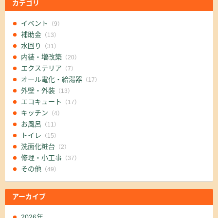
カテゴリ
イベント
（9）
補助金
（13）
水回り
（31）
内装・増改築
（20）
エクステリア
（7）
オール電化・給湯器
（17）
外壁・外装
（13）
エコキュート
（17）
キッチン
（4）
お風呂
（11）
トイレ
（15）
洗面化粧台
（2）
修理・小工事
（37）
その他
（49）
アーカイブ
2026年