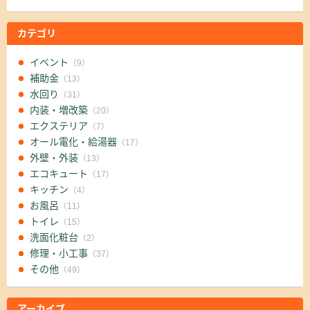
カテゴリ
イベント
（9）
補助金
（13）
水回り
（31）
内装・増改築
（20）
エクステリア
（7）
オール電化・給湯器
（17）
外壁・外装
（13）
エコキュート
（17）
キッチン
（4）
お風呂
（11）
トイレ
（15）
洗面化粧台
（2）
修理・小工事
（37）
その他
（49）
アーカイブ