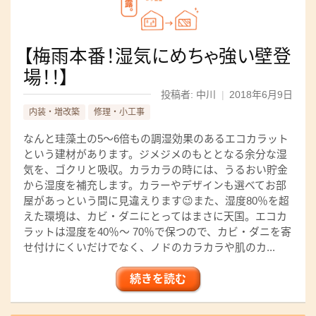
【梅雨本番！湿気にめちゃ強い壁登
場！！】
投稿者: 中川
|
2018年6月9日
内装・増改築
修理・小工事
なんと珪藻土の5～6倍もの調湿効果のあるエコカラット
という建材があります。ジメジメのもととなる余分な湿
気を、ゴクリと吸収。カラカラの時には、うるおい貯金
から湿度を補充します。カラーやデザインも選べてお部
屋があっという間に見違えります😉また、湿度80％を超
えた環境は、カビ・ダニにとってはまさに天国。エコカ
ラットは湿度を40％～ 70％で保つので、カビ・ダニを寄
せ付けにくいだけでなく、ノドのカラカラや肌のカ...
続きを読む