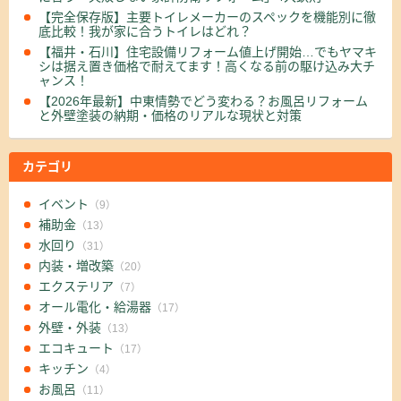
【完全保存版】主要トイレメーカーのスペックを機能別に徹
底比較！我が家に合うトイレはどれ？
【福井・石川】住宅設備リフォーム値上げ開始…でもヤマキ
シは据え置き価格で耐えてます！高くなる前の駆け込み大チ
ャンス！
【2026年最新】中東情勢でどう変わる？お風呂リフォーム
と外壁塗装の納期・価格のリアルな現状と対策
カテゴリ
イベント
（9）
補助金
（13）
水回り
（31）
内装・増改築
（20）
エクステリア
（7）
オール電化・給湯器
（17）
外壁・外装
（13）
エコキュート
（17）
キッチン
（4）
お風呂
（11）