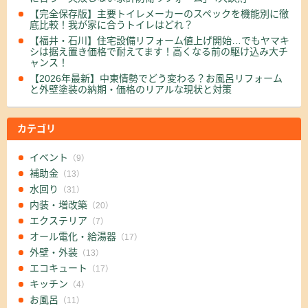
【完全保存版】主要トイレメーカーのスペックを機能別に徹
底比較！我が家に合うトイレはどれ？
【福井・石川】住宅設備リフォーム値上げ開始…でもヤマキ
シは据え置き価格で耐えてます！高くなる前の駆け込み大チ
ャンス！
【2026年最新】中東情勢でどう変わる？お風呂リフォーム
と外壁塗装の納期・価格のリアルな現状と対策
カテゴリ
イベント
（9）
補助金
（13）
水回り
（31）
内装・増改築
（20）
エクステリア
（7）
オール電化・給湯器
（17）
外壁・外装
（13）
エコキュート
（17）
キッチン
（4）
お風呂
（11）