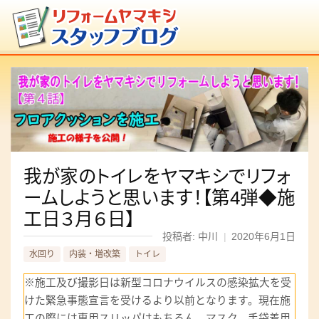
我が家のトイレをヤマキシでリフォ
ームしようと思います！【第4弾◆施
工日３月６日】
投稿者: 中川
|
2020年6月1日
水回り
内装・増改築
トイレ
※施工及び撮影日は新型コロナウイルスの感染拡大を受
けた緊急事態宣言を受けるより以前となります。現在施
工の際には専用スリッパはもちろん、マスク、手袋着用