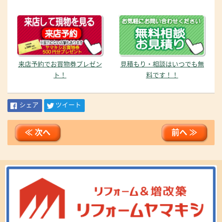
来店予約でお買物券プレゼン
見積もり・相談はいつでも無
ト！
料です！！
シェア
ツイート
≪ 次へ
前へ ≫