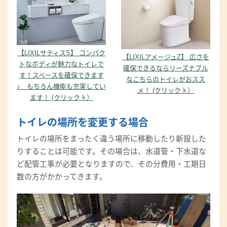
【LIXILサティスS】 コンパク
【LIXILアメージュZ】 広さを
トなボディが魅力なトイレで
確保できるならリーズナブル
す！スペースを確保できます
なこちらのトイレがおスス
♪ もちろん機能も充実してい
メ！ (クリック☝）
ます！ (クリック☝）
トイレの場所を変更する場合
トイレの場所をまったく違う場所に移動したり新設した
りすることは可能です。その場合は、水道管・下水道な
ど配管工事が必要となりますので、その分費用・工期日
数の方がかかってきます。