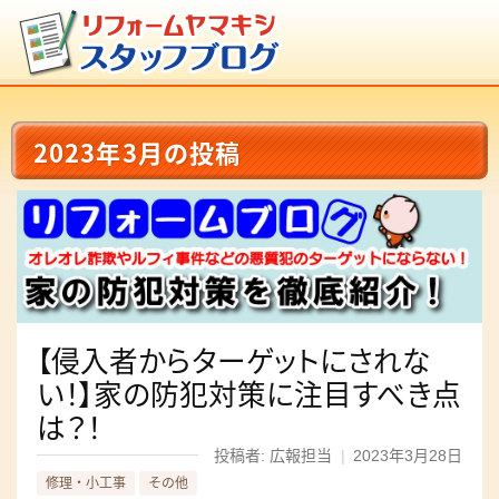
2023年3月の投稿
【侵入者からターゲットにされな
い！】家の防犯対策に注目すべき点
は？！
投稿者: 広報担当
|
2023年3月28日
修理・小工事
その他