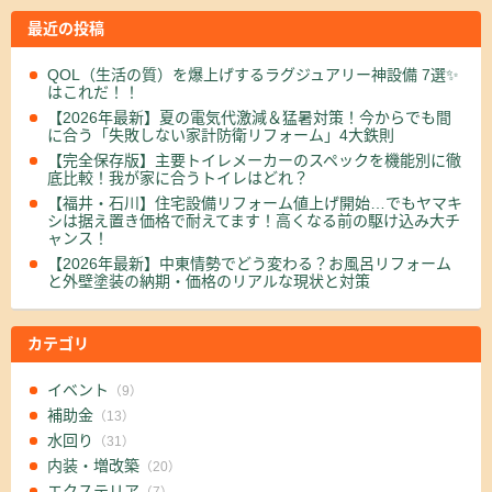
最近の投稿
QOL（生活の質）を爆上げするラグジュアリー神設備 7選✨
はこれだ！！
【2026年最新】夏の電気代激減＆猛暑対策！今からでも間
に合う「失敗しない家計防衛リフォーム」4大鉄則
【完全保存版】主要トイレメーカーのスペックを機能別に徹
底比較！我が家に合うトイレはどれ？
【福井・石川】住宅設備リフォーム値上げ開始…でもヤマキ
シは据え置き価格で耐えてます！高くなる前の駆け込み大チ
ャンス！
【2026年最新】中東情勢でどう変わる？お風呂リフォーム
と外壁塗装の納期・価格のリアルな現状と対策
カテゴリ
イベント
（9）
補助金
（13）
水回り
（31）
内装・増改築
（20）
エクステリア
（7）