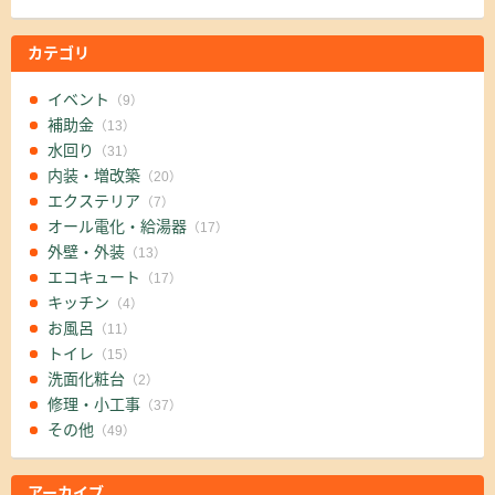
カテゴリ
イベント
（9）
補助金
（13）
水回り
（31）
内装・増改築
（20）
エクステリア
（7）
オール電化・給湯器
（17）
外壁・外装
（13）
エコキュート
（17）
キッチン
（4）
お風呂
（11）
トイレ
（15）
洗面化粧台
（2）
修理・小工事
（37）
その他
（49）
アーカイブ