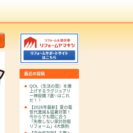
最近の投稿
QOL（生活の質）を爆
上げするラグジュアリ
ー神設備 7選✨はこれ
だ！！
【2026年最新】夏の電
気代激減＆猛暑対策！
今からでも間に合う
「失敗しない家計防衛
リフォーム」4大鉄則