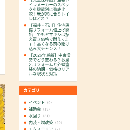
【完全保存版】主要ト
イレメーカーのスペッ
クを機能別に徹底比
較！我が家に合うトイ
レはどれ？
【福井・石川】住宅設
備リフォーム値上げ開
始…でもヤマキシは据
え置き価格で耐えてま
す！高くなる前の駆け
込み大チャンス！
【2026年最新】中東情
勢でどう変わる？お風
呂リフォームと外壁塗
装の納期・価格のリア
ルな現状と対策
カテゴリ
イベント
（9）
補助金
（13）
水回り
（31）
内装・増改築
（20）
エクステリア
（7）