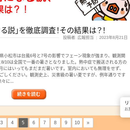
る説」を徹底調査！その結果は？！
投稿者: 広報担当
|
2023年8月21日
県小松市は台風6号と7号の影響でフェーン現象が強まり、観測開
5と8/10は全国で一番の暑さとなりました。熱中症で搬送される方の
月にはいってもまだまだ暑いです。室内においても無理をせず、
ごしください。観測史上、災害級の暑い夏ですが、例年通りです
に...
続きを読む
リ
お
3
4
5
6
7
8
9
10
»