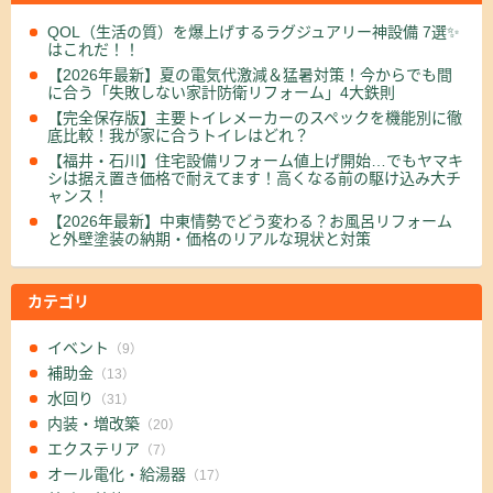
QOL（生活の質）を爆上げするラグジュアリー神設備 7選✨
はこれだ！！
【2026年最新】夏の電気代激減＆猛暑対策！今からでも間
に合う「失敗しない家計防衛リフォーム」4大鉄則
【完全保存版】主要トイレメーカーのスペックを機能別に徹
底比較！我が家に合うトイレはどれ？
【福井・石川】住宅設備リフォーム値上げ開始…でもヤマキ
シは据え置き価格で耐えてます！高くなる前の駆け込み大チ
ャンス！
【2026年最新】中東情勢でどう変わる？お風呂リフォーム
と外壁塗装の納期・価格のリアルな現状と対策
カテゴリ
イベント
（9）
補助金
（13）
水回り
（31）
内装・増改築
（20）
エクステリア
（7）
オール電化・給湯器
（17）